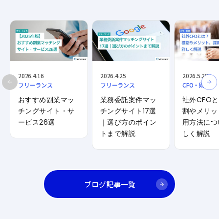
2026.4.16
2026.4.25
2026.5.28
フリーランス
フリーランス
CFO・財務
おすすめ副業マッ
業務委託案件マッ
社外CFO
チングサイト・サ
チングサイト17選
割やメリッ
ービス26選
｜選び方のポイン
用方法につ
トまで解説
しく解説
ブログ記事一覧